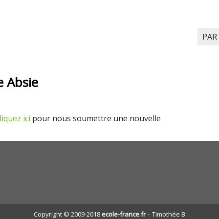
PAR
le Absie
liquez ici
pour nous soumettre une nouvelle
Copyright © 2009-2018
ecole-france.fr
– Timothée B