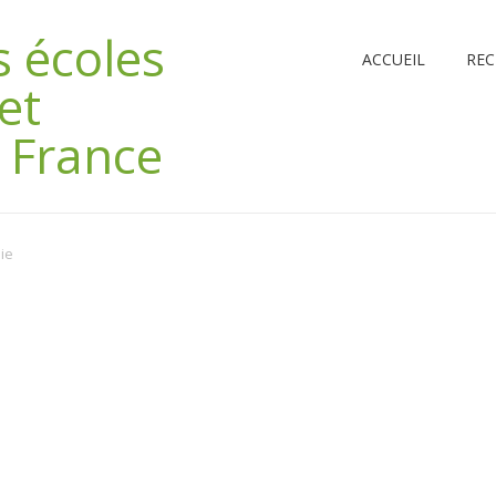
 écoles
ACCUEIL
REC
et
 France
ie